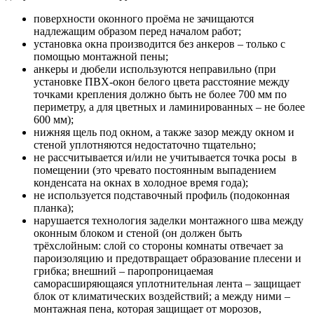
поверхности оконного проёма не зачищаются
надлежащим образом перед началом работ;
установка окна производится без анкеров – только с
помощью монтажной пены;
анкеры и дюбели используются неправильно (при
установке ПВХ-окон белого цвета расстояние между
точками крепления должно быть не более 700 мм по
периметру, а для цветных и ламинированных – не более
600 мм);
нижняя щель под окном, а также зазор между окном и
стеной уплотняются недостаточно тщательно;
не рассчитывается и/или не учитывается точка росы в
помещении (это чревато постоянным выпадением
конденсата на окнах в холодное время года);
не используется подставочный профиль (подоконная
планка);
нарушается технология заделки монтажного шва между
оконным блоком и стеной (он должен быть
трёхслойным: слой со стороны комнаты отвечает за
пароизоляцию и предотвращает образование плесени и
грибка; внешний – паропроницаемая
саморасширяющаяся уплотнительная лента – защищает
блок от климатических воздействий; а между ними –
монтажная пена, которая защищает от морозов,