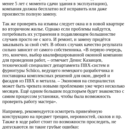
менее 5 лет с момента сдачи здания в эксплуатацию),
компания должна бесплатно всё исправить или даже
произвести полную замену.
Так же проверять на изъяны следует окна и в новой квартире
во вторичном жилье. Однако если проблемы найдутся,
потребовать их устранения в подавляющем большинстве
случаев просто не с кого. И ремонт, и замену придётся
заказывать за свой счёт. В обоих случаях качество результата
сильно зависит от самого собственника. «В первую очередь,
это, конечно, выбор квалифицированной оконной компании
для проведения работ, – отмечает Денис Казанцев,
технический специалист департамента ПВХ-систем и
фурнитуры Schüco, ведущего немецкого разработчика и
поставщика комплексных решений для окон, дверей и
фасадов из ПВХ и металла. – Экономия на специалистах
может быть чревата новыми проблемами уже через несколько
месяцев. Ещё одним большим подспорьем будет знакомство с
самим процессом установки, чтобы была возможность
проверить работу мастера».
Например, рекомендуется осмотреть привезённую
конструкцию на предмет трещин, неровностей, сколов и пр.
Также в ходе работ стоит по возможности проследить, не
допускаются ли такие грубые ошибки: