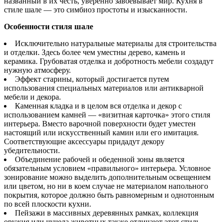
названный в их честь, уверенно завоевывает мир. Кухня в
стиле шале — это симбиоз простоты и изысканности.
Особенности стиля шале
Исключительно натуральные материалы для строительства
и отделки. Здесь более чем уместны дерево, камень и
керамика. Грубоватая отделка и добротность мебели создадут
нужную атмосферу.
Эффект старины, который достигается путем
использования специальных материалов или антикварной
мебели и декора.
Каменная кладка и в целом вся отделка и декор с
использованием камней — «визитная карточка» этого стиля
интерьера. Вместо варочной поверхности будет уместен
настоящий или искусственный камин или его имитация.
Соответствующие аксессуары придадут декору
убедительности.
Объединение рабочей и обеденной зоны является
обязательным условием «правильного» интерьера. Условное
зонирование можно выделить дополнительным освещением
или цветом, но ни в коем случае не материалом напольного
покрытия, которое должно быть равномерным и однотонным
по всей плоскости кухни.
Пейзажи в массивных деревянных рамках, коллекция
оружия или чучела животных также отличают этот стиль.