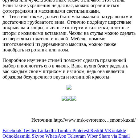
Если такие украшения не для вас, можно ограничиться
фотографиями и массивными светильниками.
Текстиль также должен быть максимально натуральным и
достаточно грубоватого вида. Отлично подойдут шерстяные
покрывала и ковры, льняные скатерти и салфетки, плотные
шторы с кожаными вставками. Чехлы на стулья можно сделать
из шерстяных платков и шалей. Мебель, помимо
изготовленной из деревянного массива, можно также
подобрать из ротанга или лозы.
Подробное изучение стилей поможет сделать правильный
выбор и воплотить его в жизнь. Ваша кухня будет радовать
вас каждым своим штрихом и изгибом, ведь она является
образцом безупречного вкуса и истинной красоты.
Источник http://www.msk-evroremo…emont-kuxni/
Facebook
Twitter
LinkedIn
Tumblr
Pinterest
Reddit
VKontakte
Odnoklassniki
Skype
WhatsApp
Telegram
Viber
Share via Email