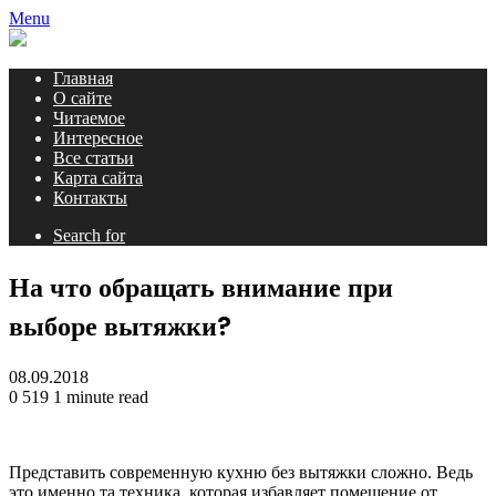
Menu
Главная
О сайте
Читаемое
Интересное
Все статьи
Карта сайта
Контакты
Search for
На что обращать внимание при
выборе вытяжки?
08.09.2018
0
519
1 minute read
Представить современную кухню без вытяжки сложно. Ведь
это именно та техника, которая избавляет помещение от